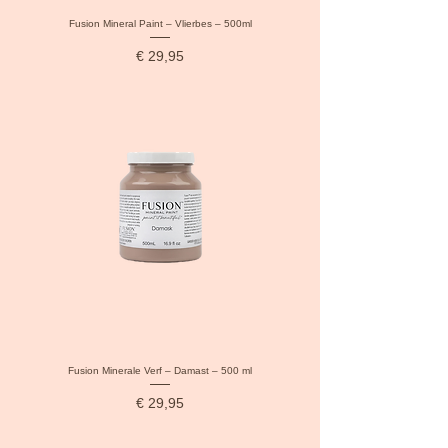
Fusion Mineral Paint – Vlierbes – 500ml
Prijs
€ 29,95
Fusion Minerale Verf – Damast – 500 ml
Prijs
€ 29,95