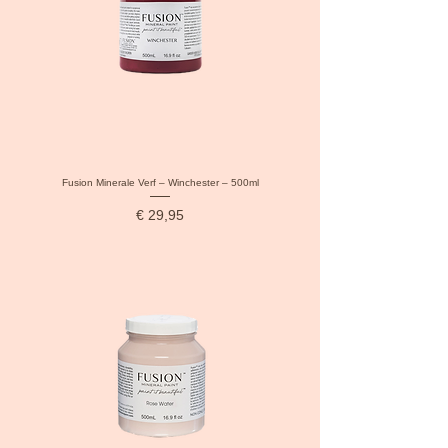
Fusion Minerale Verf – Winchester – 500ml
Prijs
€ 29,95