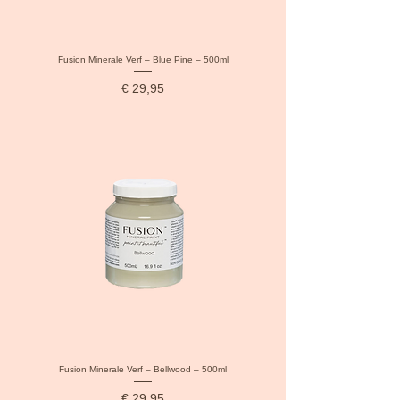
Fusion Minerale Verf – Blue Pine – 500ml
Prijs
€ 29,95
Fusion Minerale Verf – Bellwood – 500ml
Prijs
€ 29,95