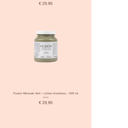
Prijs
€ 29,95
Fusion Minerale Verf – Lichen Korstmos – 500 ml
Prijs
€ 29,95