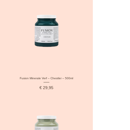
Fusion Minerale Verf – Chestler – 500ml
Prijs
€ 29,95