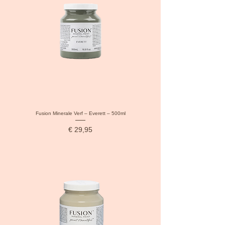
Fusion Minerale Verf – Everett – 500ml
Prijs
€ 29,95