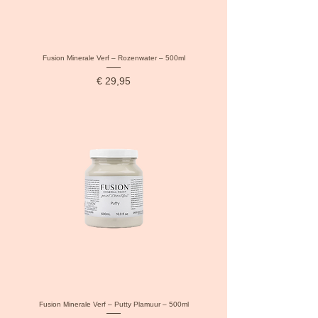
Fusion Minerale Verf – Rozenwater – 500ml
Prijs
€ 29,95
Fusion Minerale Verf – Putty Plamuur – 500ml