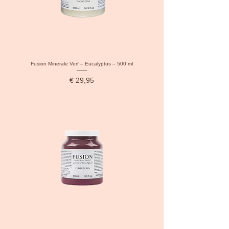
Fusion Minerale Verf – Eucalyptus – 500 ml
Prijs
€ 29,95