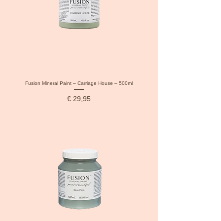
Fusion Mineral Paint – Carriage House – 500ml
Prijs
€ 29,95