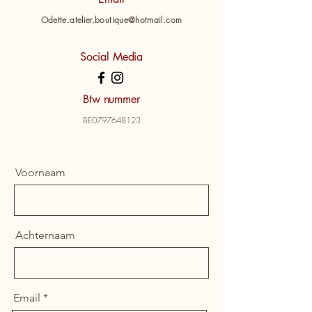
Odette.atelier.boutique@hotmail.com
Social Media
Btw nummer
BE0797648123
Voornaam
Achternaam
Email