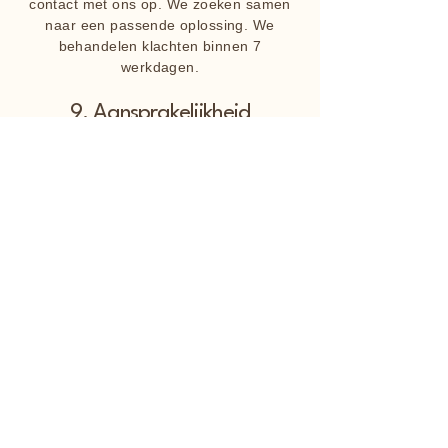
contact met ons op. We zoeken samen
naar een passende oplossing. We
behandelen klachten binnen 7
werkdagen.
9. Aansprakelijkheid
We zijn niet aansprakelijk voor schade
die ontstaat door onjuist gebruik van
onze producten. Ook zijn we niet
verantwoordelijk voor vertragingen bij
derden (zoals vervoerders). Natuurlijk
doen we wel altijd ons best om eventuele
problemen samen op te lossen.
10. Overmacht
In geval van overmacht (bijv.
natuurrampen, pandemieën, storingen of
leverproblemen buiten onze controle)
behouden wij ons het recht voor om de
overeenkomst tijdelijk op te schorten of
te annuleren, zonder dat er sprake is